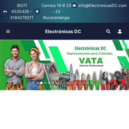
(607)
Carrera 19 # 33
info@ElectronicasDC.com
6525426 -
- 23
3184278211
Bucaramanga
Electrónicas DC