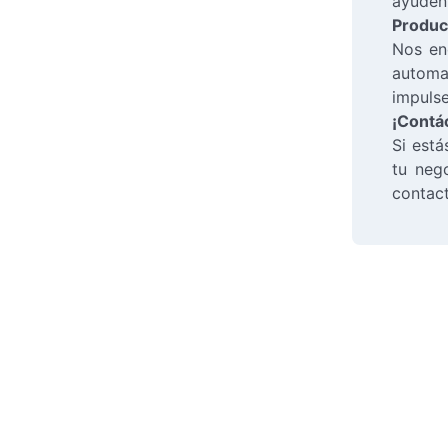
ayuden 
Produc
Nos en
automat
impulse
¡Contá
Si está
tu neg
contac